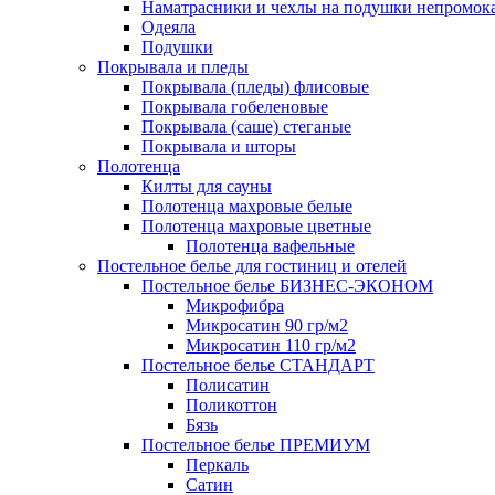
Наматрасники и чехлы на подушки непромок
Одеяла
Подушки
Покрывала и пледы
Покрывала (пледы) флисовые
Покрывала гобеленовые
Покрывала (саше) стеганые
Покрывала и шторы
Полотенца
Килты для сауны
Полотенца махровые белые
Полотенца махровые цветные
Полотенца вафельные
Постельное белье для гостиниц и отелей
Постельное белье БИЗНЕС-ЭКОНОМ
Микрофибра
Микросатин 90 гр/м2
Микросатин 110 гр/м2
Постельное белье СТАНДАРТ
Полисатин
Поликоттон
Бязь
Постельное белье ПРЕМИУМ
Перкаль
Сатин