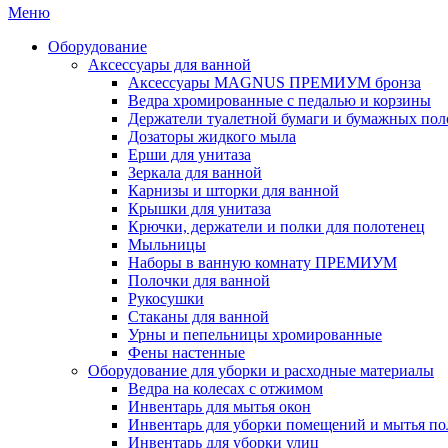
Меню
Оборудование
Аксессуары для ванной
Аксессуары MAGNUS ПРЕМИУМ бронза
Ведра хромированные с педалью и корзины
Держатели туалетной бумаги и бумажных пол
Дозаторы жидкого мыла
Ерши для унитаза
Зеркала для ванной
Карнизы и шторки для ванной
Крышки для унитаза
Крючки, держатели и полки для полотенец
Мыльницы
Наборы в ванную комнату ПРЕМИУМ
Полочки для ванной
Рукосушки
Стаканы для ванной
Урны и пепельницы хромированные
Фены настенные
Оборудование для уборки и расходные материалы
Ведра на колесах с отжимом
Инвентарь для мытья окон
Инвентарь для уборки помещений и мытья по
Инвентарь для уборки улиц