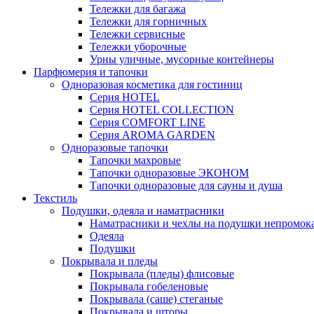
Тележки для багажа
Тележки для горничных
Тележки сервисные
Тележки уборочные
Урны уличные, мусорные контейнеры
Парфюмерия и тапочки
Одноразовая косметика для гостиниц
Серия HOTEL
Серия HOTEL COLLECTION
Серия СOMFORT LINE
Серия AROMA GARDEN
Одноразовые тапочки
Тапочки махровые
Тапочки одноразовые ЭКОНОМ
Тапочки одноразовые для сауны и душа
Текстиль
Подушки, одеяла и наматрасники
Наматрасники и чехлы на подушки непромок
Одеяла
Подушки
Покрывала и пледы
Покрывала (пледы) флисовые
Покрывала гобеленовые
Покрывала (саше) стеганые
Покрывала и шторы