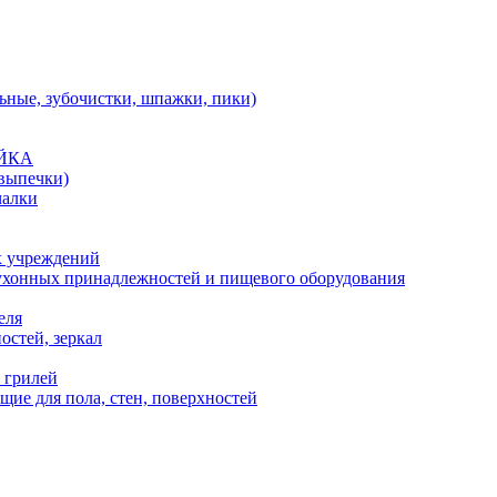
льные, зубочистки, шпажки, пики)
АЙКА
 выпечки)
чалки
х учреждений
кухонных принадлежностей и пищевого оборудования
еля
остей, зеркал
 грилей
ие для пола, стен, поверхностей