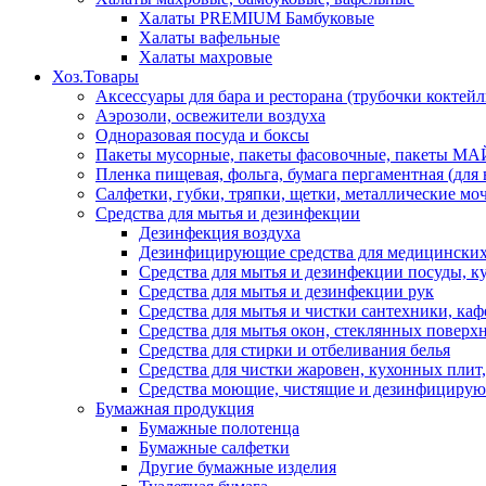
Халаты PREMIUM Бамбуковые
Халаты вафельные
Халаты махровые
Хоз.Товары
Аксессуары для бара и ресторана (трубочки коктей
Аэрозоли, освежители воздуха
Одноразовая посуда и боксы
Пакеты мусорные, пакеты фасовочные, пакеты М
Пленка пищевая, фольга, бумага пергаментная (для
Салфетки, губки, тряпки, щетки, металлические мо
Средства для мытья и дезинфекции
Дезинфекция воздуха
Дезинфицирующие средства для медицински
Средства для мытья и дезинфекции посуды, 
Средства для мытья и дезинфекции рук
Средства для мытья и чистки сантехники, каф
Средства для мытья окон, стеклянных поверхн
Средства для стирки и отбеливания белья
Средства для чистки жаровен, кухонных плит,
Средства моющие, чистящие и дезинфицирующ
Бумажная продукция
Бумажные полотенца
Бумажные салфетки
Другие бумажные изделия