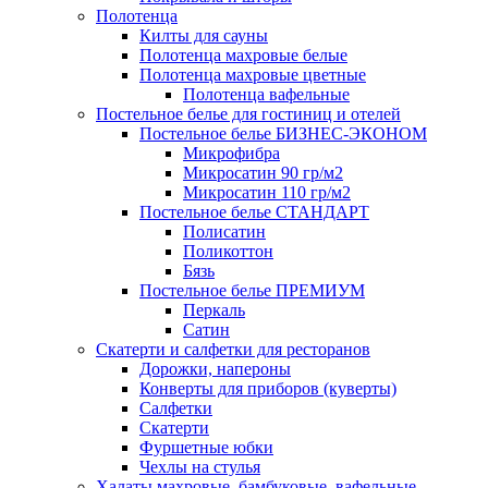
Полотенца
Килты для сауны
Полотенца махровые белые
Полотенца махровые цветные
Полотенца вафельные
Постельное белье для гостиниц и отелей
Постельное белье БИЗНЕС-ЭКОНОМ
Микрофибра
Микросатин 90 гр/м2
Микросатин 110 гр/м2
Постельное белье СТАНДАРТ
Полисатин
Поликоттон
Бязь
Постельное белье ПРЕМИУМ
Перкаль
Сатин
Скатерти и салфетки для ресторанов
Дорожки, напероны
Конверты для приборов (куверты)
Салфетки
Скатерти
Фуршетные юбки
Чехлы на стулья
Халаты махровые, бамбуковые, вафельные