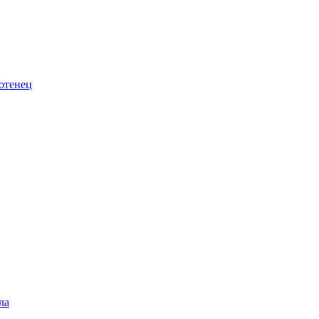
отенец
ла