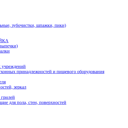
льные, зубочистки, шпажки, пики)
АЙКА
 выпечки)
чалки
х учреждений
кухонных принадлежностей и пищевого оборудования
еля
остей, зеркал
 грилей
ие для пола, стен, поверхностей