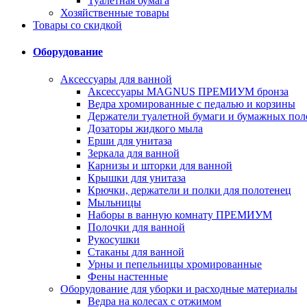
Туалетная бумага
Хозяйственные товары
Товары со скидкой
Оборудование
Аксессуары для ванной
Аксессуары MAGNUS ПРЕМИУМ бронза
Ведра хромированные с педалью и корзины
Держатели туалетной бумаги и бумажных пол
Дозаторы жидкого мыла
Ерши для унитаза
Зеркала для ванной
Карнизы и шторки для ванной
Крышки для унитаза
Крючки, держатели и полки для полотенец
Мыльницы
Наборы в ванную комнату ПРЕМИУМ
Полочки для ванной
Рукосушки
Стаканы для ванной
Урны и пепельницы хромированные
Фены настенные
Оборудование для уборки и расходные материалы
Ведра на колесах с отжимом