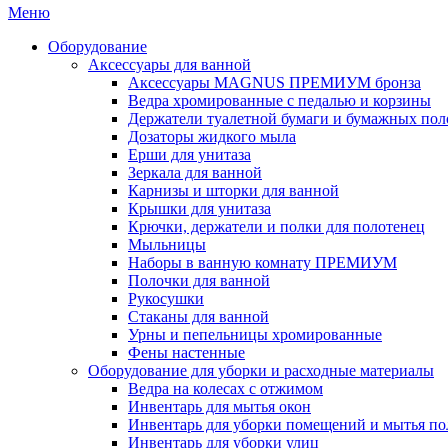
Меню
Оборудование
Аксессуары для ванной
Аксессуары MAGNUS ПРЕМИУМ бронза
Ведра хромированные с педалью и корзины
Держатели туалетной бумаги и бумажных пол
Дозаторы жидкого мыла
Ерши для унитаза
Зеркала для ванной
Карнизы и шторки для ванной
Крышки для унитаза
Крючки, держатели и полки для полотенец
Мыльницы
Наборы в ванную комнату ПРЕМИУМ
Полочки для ванной
Рукосушки
Стаканы для ванной
Урны и пепельницы хромированные
Фены настенные
Оборудование для уборки и расходные материалы
Ведра на колесах с отжимом
Инвентарь для мытья окон
Инвентарь для уборки помещений и мытья по
Инвентарь для уборки улиц