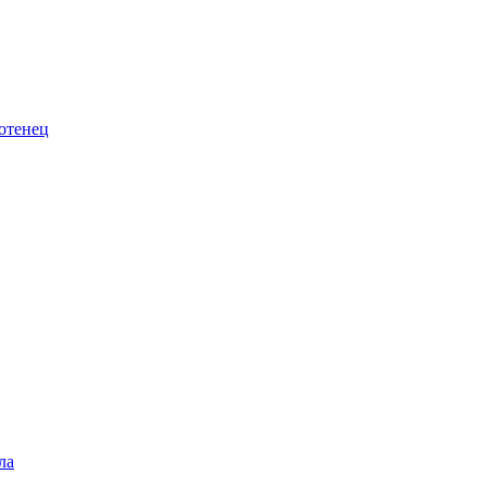
отенец
ла