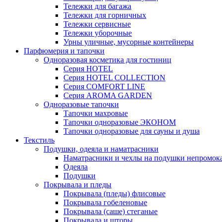
Тележки для багажа
Тележки для горничных
Тележки сервисные
Тележки уборочные
Урны уличные, мусорные контейнеры
Парфюмерия и тапочки
Одноразовая косметика для гостиниц
Серия HOTEL
Серия HOTEL COLLECTION
Серия СOMFORT LINE
Серия AROMA GARDEN
Одноразовые тапочки
Тапочки махровые
Тапочки одноразовые ЭКОНОМ
Тапочки одноразовые для сауны и душа
Текстиль
Подушки, одеяла и наматрасники
Наматрасники и чехлы на подушки непромок
Одеяла
Подушки
Покрывала и пледы
Покрывала (пледы) флисовые
Покрывала гобеленовые
Покрывала (саше) стеганые
Покрывала и шторы