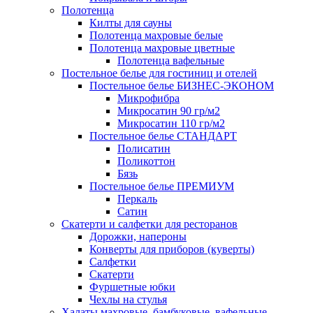
Полотенца
Килты для сауны
Полотенца махровые белые
Полотенца махровые цветные
Полотенца вафельные
Постельное белье для гостиниц и отелей
Постельное белье БИЗНЕС-ЭКОНОМ
Микрофибра
Микросатин 90 гр/м2
Микросатин 110 гр/м2
Постельное белье СТАНДАРТ
Полисатин
Поликоттон
Бязь
Постельное белье ПРЕМИУМ
Перкаль
Сатин
Скатерти и салфетки для ресторанов
Дорожки, напероны
Конверты для приборов (куверты)
Салфетки
Скатерти
Фуршетные юбки
Чехлы на стулья
Халаты махровые, бамбуковые, вафельные