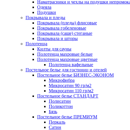
Наматрасники и чехлы на подушки непромок
Одеяла
Подушки
Покрывала и пледы
Покрывала (пледы) флисовые
Покрывала гобеленовые
Покрывала (саше) стеганые
Покрывала и шторы
Полотенца
Килты для сауны
Полотенца махровые белые
Полотенца махровые цветные
Полотенца вафельные
Постельное белье для гостиниц и отелей
Постельное белье БИЗНЕС-ЭКОНОМ
Микрофибра
Микросатин 90 гр/м2
Микросатин 110 гр/м2
Постельное белье СТАНДАРТ
Полисатин
Поликоттон
Бязь
Постельное белье ПРЕМИУМ
Перкаль
Сатин