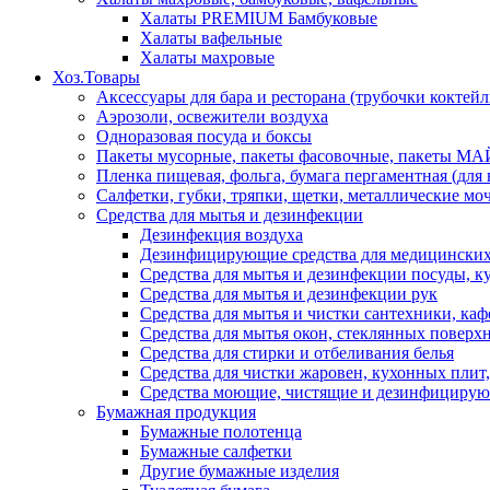
Халаты PREMIUM Бамбуковые
Халаты вафельные
Халаты махровые
Хоз.Товары
Аксессуары для бара и ресторана (трубочки коктей
Аэрозоли, освежители воздуха
Одноразовая посуда и боксы
Пакеты мусорные, пакеты фасовочные, пакеты М
Пленка пищевая, фольга, бумага пергаментная (для
Салфетки, губки, тряпки, щетки, металлические мо
Средства для мытья и дезинфекции
Дезинфекция воздуха
Дезинфицирующие средства для медицински
Средства для мытья и дезинфекции посуды, 
Средства для мытья и дезинфекции рук
Средства для мытья и чистки сантехники, каф
Средства для мытья окон, стеклянных поверхн
Средства для стирки и отбеливания белья
Средства для чистки жаровен, кухонных плит,
Средства моющие, чистящие и дезинфицирующ
Бумажная продукция
Бумажные полотенца
Бумажные салфетки
Другие бумажные изделия