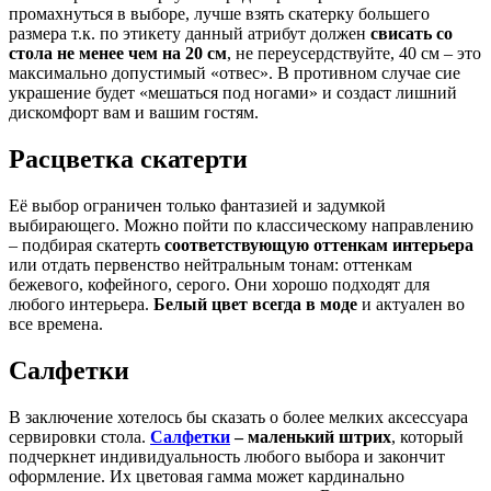
промахнуться в выборе, лучше взять скатерку большего
размера т.к. по этикету данный атрибут должен
свисать со
стола не менее чем на 20 см
, не переусердствуйте, 40 см – это
максимально допустимый «отвес». В противном случае сие
украшение будет «мешаться под ногами» и создаст лишний
дискомфорт вам и вашим гостям.
Расцветка скатерти
Её выбор ограничен только фантазией и задумкой
выбирающего. Можно пойти по классическому направлению
– подбирая скатерть
соответствующую оттенкам интерьера
или отдать первенство нейтральным тонам: оттенкам
бежевого, кофейного, серого. Они хорошо подходят для
любого интерьера.
Белый цвет всегда в моде
и актуален во
все времена.
Салфетки
В заключение хотелось бы сказать о более мелких аксессуара
сервировки стола.
Салфетки
– маленький штрих
, который
подчеркнет индивидуальность любого выбора и закончит
оформление. Их цветовая гамма может кардинально