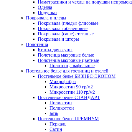
Наматрасники и чехлы на подушки непромок
Одеяла
Подушки
Покрывала и пледы
Покрывала (пледы) флисовые
Покрывала гобеленовые
Покрывала (саше) стеганые
Покрывала и шторы
Полотенца
Килты для сауны
Полотенца махровые белые
Полотенца махровые цветные
Полотенца вафельные
Постельное белье для гостиниц и отелей
Постельное белье БИЗНЕС-ЭКОНОМ
Микрофибра
Микросатин 90 гр/м2
Микросатин 110 гр/м2
Постельное белье СТАНДАРТ
Полисатин
Поликоттон
Бязь
Постельное белье ПРЕМИУМ
Перкаль
Сатин