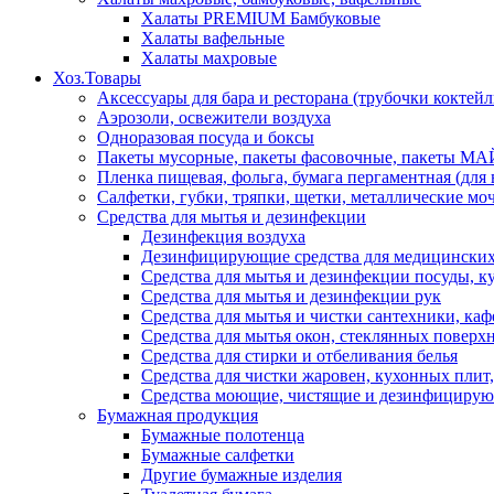
Халаты PREMIUM Бамбуковые
Халаты вафельные
Халаты махровые
Хоз.Товары
Аксессуары для бара и ресторана (трубочки коктей
Аэрозоли, освежители воздуха
Одноразовая посуда и боксы
Пакеты мусорные, пакеты фасовочные, пакеты М
Пленка пищевая, фольга, бумага пергаментная (для
Салфетки, губки, тряпки, щетки, металлические мо
Средства для мытья и дезинфекции
Дезинфекция воздуха
Дезинфицирующие средства для медицински
Средства для мытья и дезинфекции посуды, 
Средства для мытья и дезинфекции рук
Средства для мытья и чистки сантехники, каф
Средства для мытья окон, стеклянных поверхн
Средства для стирки и отбеливания белья
Средства для чистки жаровен, кухонных плит,
Средства моющие, чистящие и дезинфицирующ
Бумажная продукция
Бумажные полотенца
Бумажные салфетки
Другие бумажные изделия