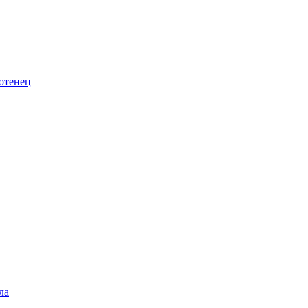
отенец
ла