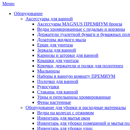
Меню
Оборудование
Аксессуары для ванной
Аксессуары MAGNUS ПРЕМИУМ бронза
Ведра хромированные с педалью и корзины
Держатели туалетной бумаги и бумажных пол
Дозаторы жидкого мыла
Ерши для унитаза
Зеркала для ванной
Карнизы и шторки для ванной
Крышки для унитаза
Крючки, держатели и полки для полотенец
Мыльницы
Наборы в ванную комнату ПРЕМИУМ
Полочки для ванной
Рукосушки
Стаканы для ванной
Урны и пепельницы хромированные
Фены настенные
Оборудование для уборки и расходные материалы
Ведра на колесах с отжимом
Инвентарь для мытья окон
Инвентарь для уборки помещений и мытья по
Инвентарь для уборки улиц