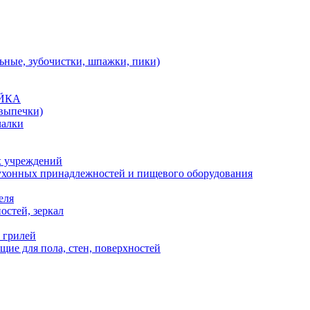
льные, зубочистки, шпажки, пики)
АЙКА
 выпечки)
чалки
х учреждений
кухонных принадлежностей и пищевого оборудования
еля
остей, зеркал
 грилей
ие для пола, стен, поверхностей