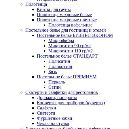
Полотенца
Килты для сауны
Полотенца махровые белые
Полотенца махровые цветные
Полотенца вафельные
Постельное белье для гостиниц и отелей
Постельное белье БИЗНЕС-ЭКОНОМ
Микрофибра
Микросатин 90 гр/м2
Микросатин 110 гр/м2
Постельное белье СТАНДАРТ
Полисатин
Поликоттон
Бязь
Постельное белье ПРЕМИУМ
Перкаль
Сатин
Скатерти и салфетки для ресторанов
Дорожки, напероны
Конверты для приборов (куверты)
Салфетки
Скатерти
Фуршетные юбки
Чехлы на стулья
Халаты махровые, бамбуковые, вафельные