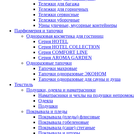
Тележки для багажа
Тележки для горничных
Тележки сервисные
Тележки уборочные
Урны уличные, мусорные контейнеры
Парфюмерия и тапочки
Одноразовая косметика для гостиниц
Серия HOTEL
Серия HOTEL COLLECTION
Серия СOMFORT LINE
Серия AROMA GARDEN
Одноразовые тапочки
Тапочки махровые
Тапочки одноразовые ЭКОНОМ
Тапочки одноразовые для сауны и душа
Текстиль
Подушки, одеяла и наматрасники
Наматрасники и чехлы на подушки непромок
Одеяла
Подушки
Покрывала и пледы
Покрывала (пледы) флисовые
Покрывала гобеленовые
Покрывала (саше) стеганые
Покрывала и шторы