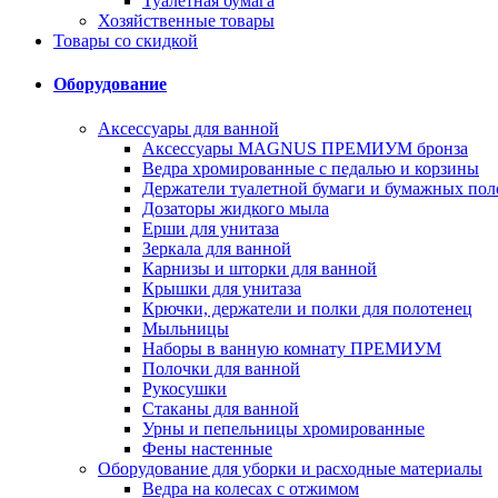
Туалетная бумага
Хозяйственные товары
Товары со скидкой
Оборудование
Аксессуары для ванной
Аксессуары MAGNUS ПРЕМИУМ бронза
Ведра хромированные с педалью и корзины
Держатели туалетной бумаги и бумажных пол
Дозаторы жидкого мыла
Ерши для унитаза
Зеркала для ванной
Карнизы и шторки для ванной
Крышки для унитаза
Крючки, держатели и полки для полотенец
Мыльницы
Наборы в ванную комнату ПРЕМИУМ
Полочки для ванной
Рукосушки
Стаканы для ванной
Урны и пепельницы хромированные
Фены настенные
Оборудование для уборки и расходные материалы
Ведра на колесах с отжимом