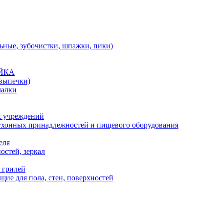
льные, зубочистки, шпажки, пики)
АЙКА
 выпечки)
чалки
х учреждений
кухонных принадлежностей и пищевого оборудования
еля
остей, зеркал
 грилей
ие для пола, стен, поверхностей