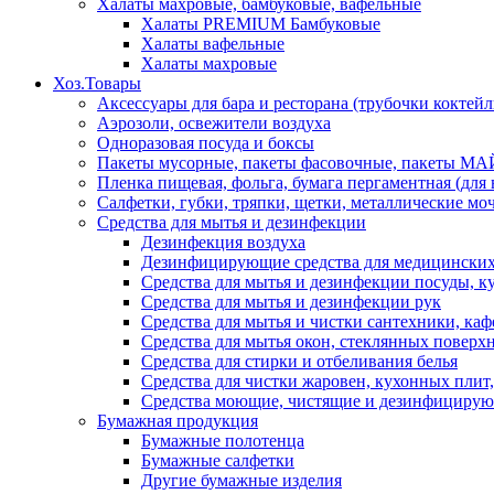
Халаты махровые, бамбуковые, вафельные
Халаты PREMIUM Бамбуковые
Халаты вафельные
Халаты махровые
Хоз.Товары
Аксессуары для бара и ресторана (трубочки коктей
Аэрозоли, освежители воздуха
Одноразовая посуда и боксы
Пакеты мусорные, пакеты фасовочные, пакеты М
Пленка пищевая, фольга, бумага пергаментная (для
Салфетки, губки, тряпки, щетки, металлические мо
Средства для мытья и дезинфекции
Дезинфекция воздуха
Дезинфицирующие средства для медицински
Средства для мытья и дезинфекции посуды, 
Средства для мытья и дезинфекции рук
Средства для мытья и чистки сантехники, каф
Средства для мытья окон, стеклянных поверхн
Средства для стирки и отбеливания белья
Средства для чистки жаровен, кухонных плит,
Средства моющие, чистящие и дезинфицирующ
Бумажная продукция
Бумажные полотенца
Бумажные салфетки
Другие бумажные изделия