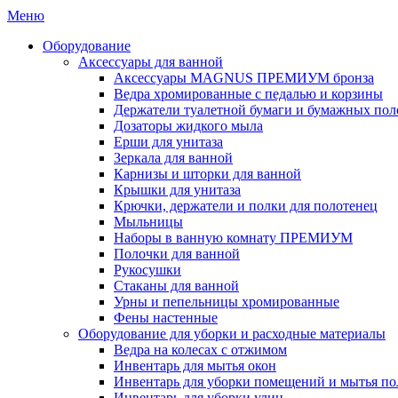
Меню
Оборудование
Аксессуары для ванной
Аксессуары MAGNUS ПРЕМИУМ бронза
Ведра хромированные с педалью и корзины
Держатели туалетной бумаги и бумажных пол
Дозаторы жидкого мыла
Ерши для унитаза
Зеркала для ванной
Карнизы и шторки для ванной
Крышки для унитаза
Крючки, держатели и полки для полотенец
Мыльницы
Наборы в ванную комнату ПРЕМИУМ
Полочки для ванной
Рукосушки
Стаканы для ванной
Урны и пепельницы хромированные
Фены настенные
Оборудование для уборки и расходные материалы
Ведра на колесах с отжимом
Инвентарь для мытья окон
Инвентарь для уборки помещений и мытья по
Инвентарь для уборки улиц