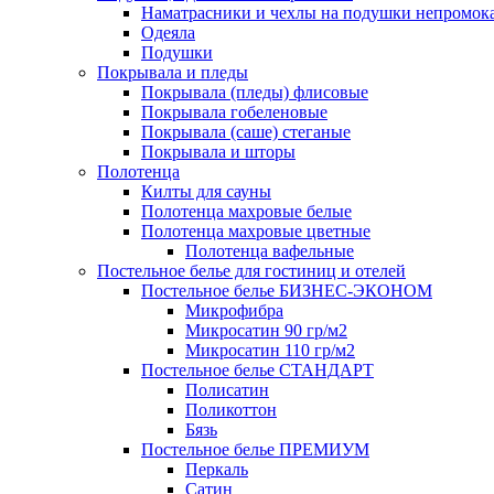
Наматрасники и чехлы на подушки непромок
Одеяла
Подушки
Покрывала и пледы
Покрывала (пледы) флисовые
Покрывала гобеленовые
Покрывала (саше) стеганые
Покрывала и шторы
Полотенца
Килты для сауны
Полотенца махровые белые
Полотенца махровые цветные
Полотенца вафельные
Постельное белье для гостиниц и отелей
Постельное белье БИЗНЕС-ЭКОНОМ
Микрофибра
Микросатин 90 гр/м2
Микросатин 110 гр/м2
Постельное белье СТАНДАРТ
Полисатин
Поликоттон
Бязь
Постельное белье ПРЕМИУМ
Перкаль
Сатин