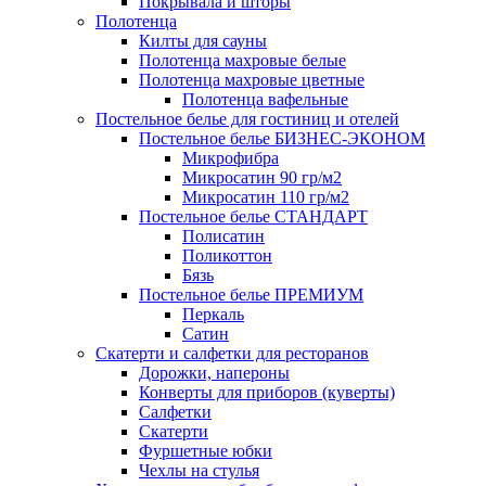
Покрывала и шторы
Полотенца
Килты для сауны
Полотенца махровые белые
Полотенца махровые цветные
Полотенца вафельные
Постельное белье для гостиниц и отелей
Постельное белье БИЗНЕС-ЭКОНОМ
Микрофибра
Микросатин 90 гр/м2
Микросатин 110 гр/м2
Постельное белье СТАНДАРТ
Полисатин
Поликоттон
Бязь
Постельное белье ПРЕМИУМ
Перкаль
Сатин
Скатерти и салфетки для ресторанов
Дорожки, напероны
Конверты для приборов (куверты)
Салфетки
Скатерти
Фуршетные юбки
Чехлы на стулья