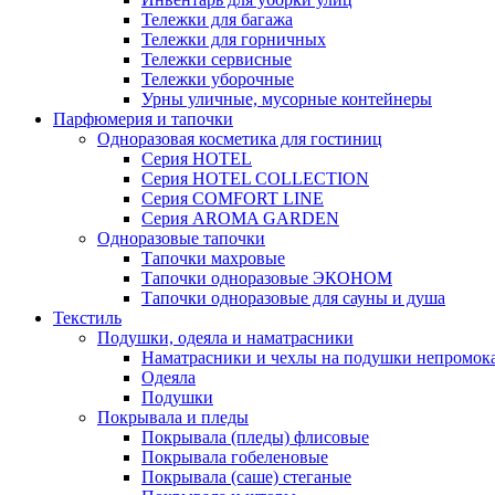
Тележки для багажа
Тележки для горничных
Тележки сервисные
Тележки уборочные
Урны уличные, мусорные контейнеры
Парфюмерия и тапочки
Одноразовая косметика для гостиниц
Серия HOTEL
Серия HOTEL COLLECTION
Серия СOMFORT LINE
Серия AROMA GARDEN
Одноразовые тапочки
Тапочки махровые
Тапочки одноразовые ЭКОНОМ
Тапочки одноразовые для сауны и душа
Текстиль
Подушки, одеяла и наматрасники
Наматрасники и чехлы на подушки непромок
Одеяла
Подушки
Покрывала и пледы
Покрывала (пледы) флисовые
Покрывала гобеленовые
Покрывала (саше) стеганые