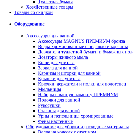
Туалетная бумага
Хозяйственные товары
Товары со скидкой
Оборудование
Аксессуары для ванной
Аксессуары MAGNUS ПРЕМИУМ бронза
Ведра хромированные с педалью и корзины
Держатели туалетной бумаги и бумажных пол
Дозаторы жидкого мыла
Ерши для унитаза
Зеркала для ванной
Карнизы и шторки для ванной
Крышки для унитаза
Крючки, держатели и полки для полотенец
Мыльницы
Наборы в ванную комнату ПРЕМИУМ
Полочки для ванной
Рукосушки
Стаканы для ванной
Урны и пепельницы хромированные
Фены настенные
Оборудование для уборки и расходные материалы
Ведра на колесах с отжимом