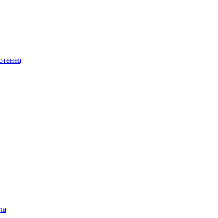
отенец
ла