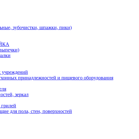
льные, зубочистки, шпажки, пики)
АЙКА
 выпечки)
чалки
х учреждений
кухонных принадлежностей и пищевого оборудования
еля
остей, зеркал
 грилей
ие для пола, стен, поверхностей